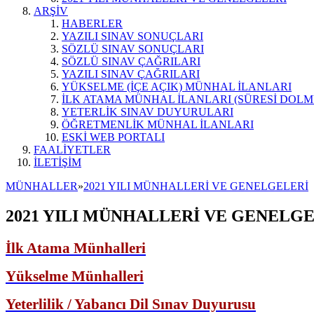
ARŞİV
HABERLER
YAZILI SINAV SONUÇLARI
SÖZLÜ SINAV SONUÇLARI
SÖZLÜ SINAV ÇAĞRILARI
YAZILI SINAV ÇAĞRILARI
YÜKSELME (İÇE AÇIK) MÜNHAL İLANLARI
İLK ATAMA MÜNHAL İLANLARI (SÜRESİ DOLM
YETERLİK SINAV DUYURULARI
ÖĞRETMENLİK MÜNHAL İLANLARI
ESKİ WEB PORTALI
FAALİYETLER
İLETİŞİM
MÜNHALLER
»
2021 YILI MÜNHALLERİ VE GENELGELERİ
2021 YILI MÜNHALLERİ VE GENELG
İlk Atama Münhalleri
Yükselme Münhalleri
Yeterlilik / Yabancı Dil Sınav Duyurusu