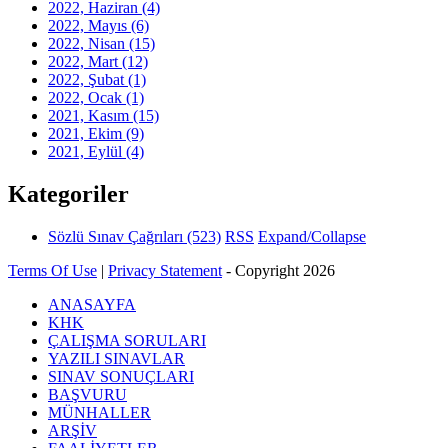
2022, Haziran
(4)
2022, Mayıs
(6)
2022, Nisan
(15)
2022, Mart
(12)
2022, Şubat
(1)
2022, Ocak
(1)
2021, Kasım
(15)
2021, Ekim
(9)
2021, Eylül
(4)
Kategoriler
Sözlü Sınav Çağrıları
(523)
RSS
Expand/Collapse
Terms Of Use
|
Privacy Statement
-
Copyright 2026
ANASAYFA
KHK
ÇALIŞMA SORULARI
YAZILI SINAVLAR
SINAV SONUÇLARI
BAŞVURU
MÜNHALLER
ARŞİV