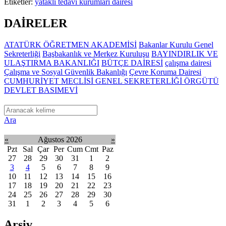
Etiketler:
yataklı tedavi kurumları dairesi
DAİRELER
ATATÜRK ÖĞRETMEN AKADEMİSİ
Bakanlar Kurulu Genel
Sekreterliği
Başbakanlık ve Merkez Kuruluşu
BAYINDIRLIK VE
ULAŞTIRMA BAKANLIĞI
BÜTÇE DAİRESİ
çalışma dairesi
Çalışma ve Sosyal Güvenlik Bakanlığı
Çevre Koruma Dairesi
CUMHURİYET MECLİSİ GENEL SEKRETERLİĞİ ÖRGÜTÜ
DEVLET BASIMEVİ
Ara
«
Ağustos 2026
»
Pzt
Sal
Çar
Per
Cum
Cmt
Paz
27
28
29
30
31
1
2
3
4
5
6
7
8
9
10
11
12
13
14
15
16
17
18
19
20
21
22
23
24
25
26
27
28
29
30
31
1
2
3
4
5
6
Arşiv