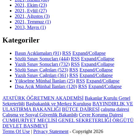
2021, Ekim
(23)
2021, Eylül
(27)
2021, Ağustos
(3)
2021, Temmuz
(1)
2013, Mayıs
(1)
Kategoriler
Basın Açıklamaları
(91)
RSS
Expand/Collapse
Sözlü Sınav Sonuçları
(444)
RSS
Expand/Collapse
Yazılı Sınav Sonuçları
(732)
RSS
Expand/Collapse
Sözlü Sınav Çağrıları
(523)
RSS
Expand/Collapse
Yazılı Sınav Çağrıları
(361)
RSS
Expand/Collapse
Yükselme Münhal İlanları
(25)
RSS
Expand/Collapse
Dışa Açık Münhal İlanları
(120)
RSS
Expand/Collapse
ATATÜRK ÖĞRETMEN AKADEMİSİ
Bakanlar Kurulu Genel
Sekreterliği
Başbakanlık ve Merkez Kuruluşu
BAYINDIRLIK VE
ULAŞTIRMA BAKANLIĞI
BÜTÇE DAİRESİ
çalışma dairesi
Çalışma ve Sosyal Güvenlik Bakanlığı
Çevre Koruma Dairesi
CUMHURİYET MECLİSİ GENEL SEKRETERLİĞİ ÖRGÜTÜ
DEVLET BASIMEVİ
Terms Of Use
|
Privacy Statement
-
Copyright 2026