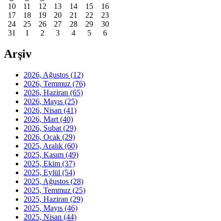
10
11
12
13
14
15
16
17
18
19
20
21
22
23
24
25
26
27
28
29
30
31
1
2
3
4
5
6
Arşiv
2026, Ağustos
(12)
2026, Temmuz
(76)
2026, Haziran
(65)
2026, Mayıs
(25)
2026, Nisan
(41)
2026, Mart
(40)
2026, Şubat
(29)
2026, Ocak
(29)
2025, Aralık
(60)
2025, Kasım
(49)
2025, Ekim
(37)
2025, Eylül
(54)
2025, Ağustos
(28)
2025, Temmuz
(25)
2025, Haziran
(29)
2025, Mayıs
(46)
2025, Nisan
(44)