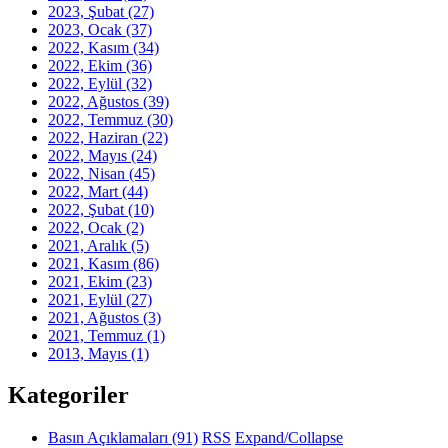
2023, Şubat
(27)
2023, Ocak
(37)
2022, Kasım
(34)
2022, Ekim
(36)
2022, Eylül
(32)
2022, Ağustos
(39)
2022, Temmuz
(30)
2022, Haziran
(22)
2022, Mayıs
(24)
2022, Nisan
(45)
2022, Mart
(44)
2022, Şubat
(10)
2022, Ocak
(2)
2021, Aralık
(5)
2021, Kasım
(86)
2021, Ekim
(23)
2021, Eylül
(27)
2021, Ağustos
(3)
2021, Temmuz
(1)
2013, Mayıs
(1)
Kategoriler
Basın Açıklamaları
(91)
RSS
Expand/Collapse