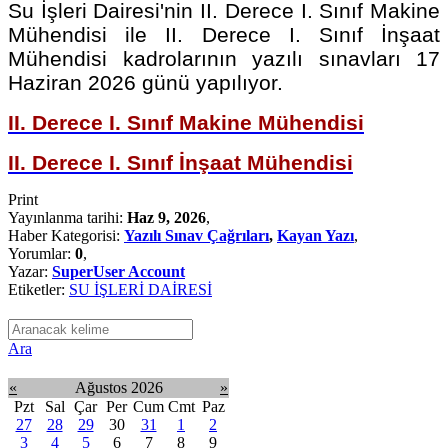
Su İşleri Dairesi'nin II. Derece I. Sınıf Makine
Mühendisi ile II. Derece I. Sınıf İnşaat
Mühendisi
kadrolarının yazılı sınavları 17
Haziran 2026 günü yapılıyor.
II. Derece I. Sınıf Makine Mühendisi
II. Derece I. Sınıf İnşaat Mühendisi
Print
Yayınlanma tarihi:
Haz 9, 2026
,
Haber Kategorisi:
Yazılı Sınav Çağrıları
,
Kayan Yazı
,
Yorumlar:
0
,
Yazar:
SuperUser Account
Etiketler:
SU İŞLERİ DAİRESİ
Ara
«
Ağustos 2026
»
Pzt
Sal
Çar
Per
Cum
Cmt
Paz
27
28
29
30
31
1
2
3
4
5
6
7
8
9