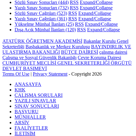
Sözlü Sınav Sonuçları
(444)
RSS
Expand/Collapse
Yazılı Sınav Sonuçları
(732)
RSS
Expand/Collapse
Sözlü Sınav Çağrıları
(523)
RSS
Expand/Collapse
Yazılı Sınav Çağrıları
(361)
RSS
Expand/Collapse
Yükselme Münhal İlanları
(25)
RSS
Expand/Collapse
Dışa Açık Münhal İlanları
(120)
RSS
Expand/Collapse
ATATÜRK ÖĞRETMEN AKADEMİSİ
Bakanlar Kurulu Genel
Sekreterliği
Başbakanlık ve Merkez Kuruluşu
BAYINDIRLIK VE
ULAŞTIRMA BAKANLIĞI
BÜTÇE DAİRESİ
çalışma dairesi
Çalışma ve Sosyal Güvenlik Bakanlığı
Çevre Koruma Dairesi
CUMHURİYET MECLİSİ GENEL SEKRETERLİĞİ ÖRGÜTÜ
DEVLET BASIMEVİ
Terms Of Use
|
Privacy Statement
-
Copyright 2026
ANASAYFA
KHK
ÇALIŞMA SORULARI
YAZILI SINAVLAR
SINAV SONUÇLARI
BAŞVURU
MÜNHALLER
ARŞİV
FAALİYETLER
İLETİŞİM