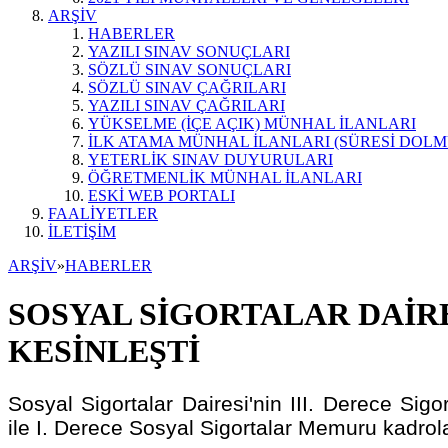
ARŞİV
HABERLER
YAZILI SINAV SONUÇLARI
SÖZLÜ SINAV SONUÇLARI
SÖZLÜ SINAV ÇAĞRILARI
YAZILI SINAV ÇAĞRILARI
YÜKSELME (İÇE AÇIK) MÜNHAL İLANLARI
İLK ATAMA MÜNHAL İLANLARI (SÜRESİ DOLM
YETERLİK SINAV DUYURULARI
ÖĞRETMENLİK MÜNHAL İLANLARI
ESKİ WEB PORTALI
FAALİYETLER
İLETİŞİM
ARŞİV
»
HABERLER
SOSYAL SİGORTALAR DAİR
KESİNLEŞTİ
Sosyal Sigortalar Dairesi'nin III. Derece Sigo
ile I. Derece Sosyal Sigortalar Memuru kadrolar