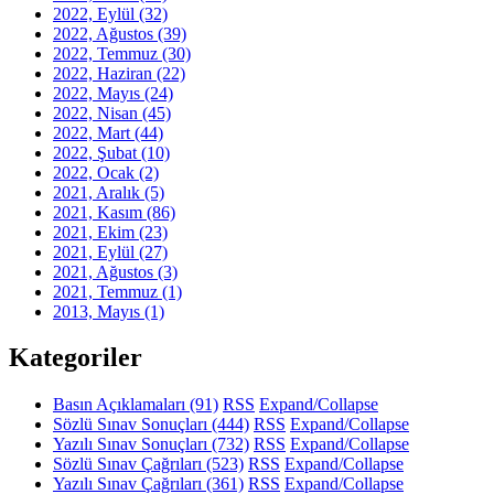
2022, Eylül
(32)
2022, Ağustos
(39)
2022, Temmuz
(30)
2022, Haziran
(22)
2022, Mayıs
(24)
2022, Nisan
(45)
2022, Mart
(44)
2022, Şubat
(10)
2022, Ocak
(2)
2021, Aralık
(5)
2021, Kasım
(86)
2021, Ekim
(23)
2021, Eylül
(27)
2021, Ağustos
(3)
2021, Temmuz
(1)
2013, Mayıs
(1)
Kategoriler
Basın Açıklamaları
(91)
RSS
Expand/Collapse
Sözlü Sınav Sonuçları
(444)
RSS
Expand/Collapse
Yazılı Sınav Sonuçları
(732)
RSS
Expand/Collapse
Sözlü Sınav Çağrıları
(523)
RSS
Expand/Collapse
Yazılı Sınav Çağrıları
(361)
RSS
Expand/Collapse