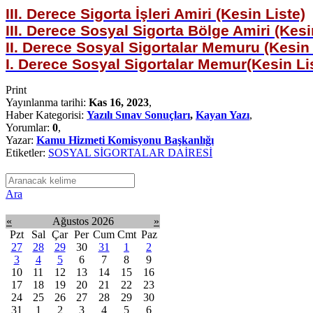
III. Derece Sigorta İşleri Amiri (Kesin Liste)
III. Derece Sosyal Sigorta Bölge Amiri (Kesi
II. Derece Sosyal Sigortalar Memuru (Kesin 
I. Derece Sosyal Sigortalar Memur(Kesin Li
Print
Yayınlanma tarihi:
Kas 16, 2023
,
Haber Kategorisi:
Yazılı Sınav Sonuçları
,
Kayan Yazı
,
Yorumlar:
0
,
Yazar:
Kamu Hizmeti Komisyonu Başkanlığı
Etiketler:
SOSYAL SİGORTALAR DAİRESİ
Ara
«
Ağustos 2026
»
Pzt
Sal
Çar
Per
Cum
Cmt
Paz
27
28
29
30
31
1
2
3
4
5
6
7
8
9
10
11
12
13
14
15
16
17
18
19
20
21
22
23
24
25
26
27
28
29
30
31
1
2
3
4
5
6