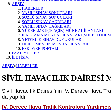
ARŞİV
HABERLER
YAZILI SINAV SONUÇLARI
SÖZLÜ SINAV SONUÇLARI
SÖZLÜ SINAV ÇAĞRILARI
YAZILI SINAV ÇAĞRILARI
YÜKSELME (İÇE AÇIK) MÜNHAL İLANLARI
İLK ATAMA MÜNHAL İLANLARI (SÜRESİ DOLM
YETERLİK SINAV DUYURULARI
ÖĞRETMENLİK MÜNHAL İLANLARI
ESKİ WEB PORTALI
FAALİYETLER
İLETİŞİM
ARŞİV
»
HABERLER
SİVİL HAVACILIK DAİRESİ
Sivil Havacılık Dairesi’nin IV. Derece Hava T
da yapıldı.
IV. Derece Hava Trafik Kontrolörü Yardımcıs