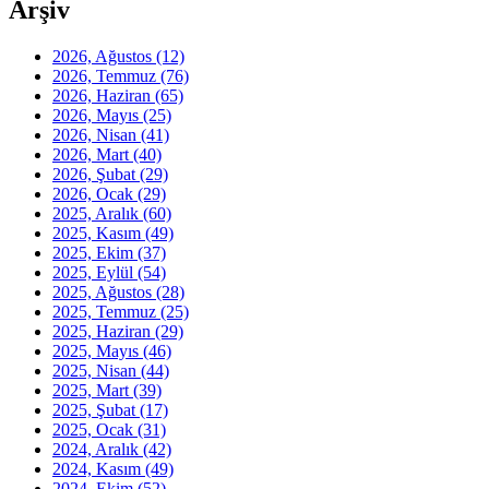
Arşiv
2026, Ağustos
(12)
2026, Temmuz
(76)
2026, Haziran
(65)
2026, Mayıs
(25)
2026, Nisan
(41)
2026, Mart
(40)
2026, Şubat
(29)
2026, Ocak
(29)
2025, Aralık
(60)
2025, Kasım
(49)
2025, Ekim
(37)
2025, Eylül
(54)
2025, Ağustos
(28)
2025, Temmuz
(25)
2025, Haziran
(29)
2025, Mayıs
(46)
2025, Nisan
(44)
2025, Mart
(39)
2025, Şubat
(17)
2025, Ocak
(31)
2024, Aralık
(42)
2024, Kasım
(49)
2024, Ekim
(52)