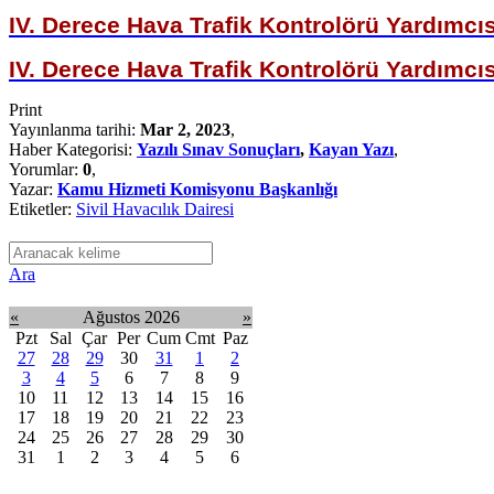
IV. Derece Hava Trafik Kontrolörü Yardımcısı
IV. Derece Hava Trafik Kontrolörü Yardımcısı
Print
Yayınlanma tarihi:
Mar 2, 2023
,
Haber Kategorisi:
Yazılı Sınav Sonuçları
,
Kayan Yazı
,
Yorumlar:
0
,
Yazar:
Kamu Hizmeti Komisyonu Başkanlığı
Etiketler:
Sivil Havacılık Dairesi
Ara
«
Ağustos 2026
»
Pzt
Sal
Çar
Per
Cum
Cmt
Paz
27
28
29
30
31
1
2
3
4
5
6
7
8
9
10
11
12
13
14
15
16
17
18
19
20
21
22
23
24
25
26
27
28
29
30
31
1
2
3
4
5
6