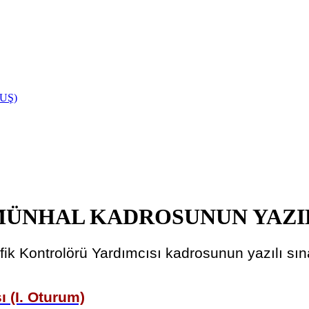
UŞ)
 MÜNHAL KADROSUNUN YAZIL
rafik Kontrolörü Yardımcısı kadrosunun yazılı 
ı (I. Oturum)