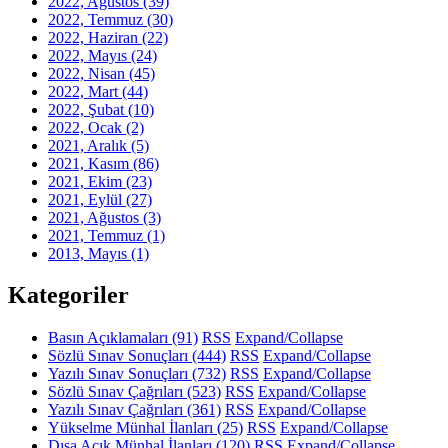
2022, Ağustos
(39)
2022, Temmuz
(30)
2022, Haziran
(22)
2022, Mayıs
(24)
2022, Nisan
(45)
2022, Mart
(44)
2022, Şubat
(10)
2022, Ocak
(2)
2021, Aralık
(5)
2021, Kasım
(86)
2021, Ekim
(23)
2021, Eylül
(27)
2021, Ağustos
(3)
2021, Temmuz
(1)
2013, Mayıs
(1)
Kategoriler
Basın Açıklamaları
(91)
RSS
Expand/Collapse
Sözlü Sınav Sonuçları
(444)
RSS
Expand/Collapse
Yazılı Sınav Sonuçları
(732)
RSS
Expand/Collapse
Sözlü Sınav Çağrıları
(523)
RSS
Expand/Collapse
Yazılı Sınav Çağrıları
(361)
RSS
Expand/Collapse
Yükselme Münhal İlanları
(25)
RSS
Expand/Collapse
Dışa Açık Münhal İlanları
(120)
RSS
Expand/Collapse