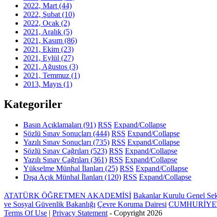
2022, Mart
(44)
2022, Şubat
(10)
2022, Ocak
(2)
2021, Aralık
(5)
2021, Kasım
(86)
2021, Ekim
(23)
2021, Eylül
(27)
2021, Ağustos
(3)
2021, Temmuz
(1)
2013, Mayıs
(1)
Kategoriler
Basın Açıklamaları
(91)
RSS
Expand/Collapse
Sözlü Sınav Sonuçları
(444)
RSS
Expand/Collapse
Yazılı Sınav Sonuçları
(735)
RSS
Expand/Collapse
Sözlü Sınav Çağrıları
(523)
RSS
Expand/Collapse
Yazılı Sınav Çağrıları
(361)
RSS
Expand/Collapse
Yükselme Münhal İlanları
(25)
RSS
Expand/Collapse
Dışa Açık Münhal İlanları
(120)
RSS
Expand/Collapse
ATATÜRK ÖĞRETMEN AKADEMİSİ
Bakanlar Kurulu Genel Sekr
ve Sosyal Güvenlik Bakanlığı
Çevre Koruma Dairesi
CUMHURİYET
Terms Of Use
|
Privacy Statement
-
Copyright 2026