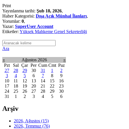
Print
Yayınlanma tarihi:
Şub 18, 2026
,
Haber Kategorisi:
Dışa Açık Münhal İlanları
,
Yorumlar:
0
,
Yazar:
SuperUser Account
Etiketler:
Yüksek Mahkeme Genel Sekreterliği
Ara
«
Ağustos 2026
»
Pzt
Sal
Çar
Per
Cum
Cmt
Paz
27
28
29
30
31
1
2
3
4
5
6
7
8
9
10
11
12
13
14
15
16
17
18
19
20
21
22
23
24
25
26
27
28
29
30
31
1
2
3
4
5
6
Arşiv
2026, Ağustos
(15)
2026, Temmuz
(76)