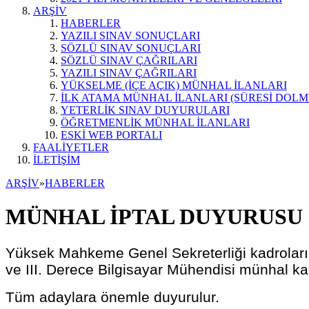
ARŞİV
HABERLER
YAZILI SINAV SONUÇLARI
SÖZLÜ SINAV SONUÇLARI
SÖZLÜ SINAV ÇAĞRILARI
YAZILI SINAV ÇAĞRILARI
YÜKSELME (İÇE AÇIK) MÜNHAL İLANLARI
İLK ATAMA MÜNHAL İLANLARI (SÜRESİ DOLM
YETERLİK SINAV DUYURULARI
ÖĞRETMENLİK MÜNHAL İLANLARI
ESKİ WEB PORTALI
FAALİYETLER
İLETİŞİM
ARŞİV
»
HABERLER
MÜNHAL İPTAL DUYURUSU
Yüksek Mahkeme Genel Sekreterliği kadroları 
ve III. Derece Bilgisayar Mühendisi münhal ka
Tüm adaylara önemle duyurulur.