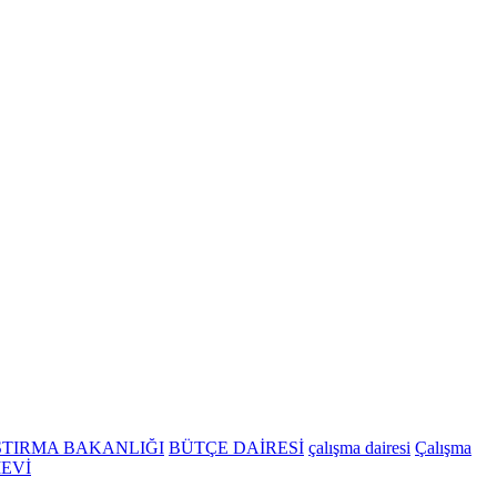
ŞTIRMA BAKANLIĞI
BÜTÇE DAİRESİ
çalışma dairesi
Çalışma
EVİ