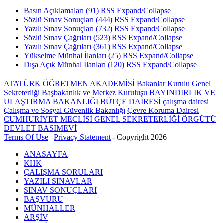
Basın Açıklamaları
(91)
RSS
Expand/Collapse
Sözlü Sınav Sonuçları
(444)
RSS
Expand/Collapse
Yazılı Sınav Sonuçları
(732)
RSS
Expand/Collapse
Sözlü Sınav Çağrıları
(523)
RSS
Expand/Collapse
Yazılı Sınav Çağrıları
(361)
RSS
Expand/Collapse
Yükselme Münhal İlanları
(25)
RSS
Expand/Collapse
Dışa Açık Münhal İlanları
(120)
RSS
Expand/Collapse
ATATÜRK ÖĞRETMEN AKADEMİSİ
Bakanlar Kurulu Genel
Sekreterliği
Başbakanlık ve Merkez Kuruluşu
BAYINDIRLIK VE
ULAŞTIRMA BAKANLIĞI
BÜTÇE DAİRESİ
çalışma dairesi
Çalışma ve Sosyal Güvenlik Bakanlığı
Çevre Koruma Dairesi
CUMHURİYET MECLİSİ GENEL SEKRETERLİĞİ ÖRGÜTÜ
DEVLET BASIMEVİ
Terms Of Use
|
Privacy Statement
-
Copyright 2026
ANASAYFA
KHK
ÇALIŞMA SORULARI
YAZILI SINAVLAR
SINAV SONUÇLARI
BAŞVURU
MÜNHALLER
ARŞİV