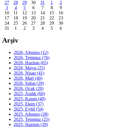
27
28
29
30
31
1
2
3
4
5
6
7
8
9
10
11
12
13
14
15
16
17
18
19
20
21
22
23
24
25
26
27
28
29
30
31
1
2
3
4
5
6
Arşiv
2026, Ağustos
(12)
2026, Temmuz
(76)
2026, Haziran
(65)
2026, Mayıs
(25)
2026, Nisan
(41)
2026, Mart
(40)
2026, Şubat
(29)
2026, Ocak
(29)
2025, Aralık
(60)
2025, Kasım
(49)
2025, Ekim
(37)
2025, Eylül
(54)
2025, Ağustos
(28)
2025, Temmuz
(25)
2025, Haziran
(29)