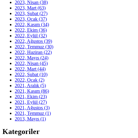
2023, Nisan
(38)
2023, Mart
(63)
2023, Şubat
(27)
2023, Ocak
(37)
2022, Kasım
(34)
2022, Ekim
(36)
2022, Eylül
(32)
2022, Ağustos
(39)
2022, Temmuz
(30)
2022, Haziran
(22)
2022, Mayıs
(24)
2022, Nisan
(45)
2022, Mart
(44)
2022, Şubat
(10)
2022, Ocak
(2)
2021, Aralık
(5)
2021, Kasım
(86)
2021, Ekim
(23)
2021, Eylül
(27)
2021, Ağustos
(3)
2021, Temmuz
(1)
2013, Mayıs
(1)
Kategoriler