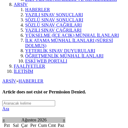
ARŞİV
HABERLER
YAZILI SINAV SONUÇLARI
SÖZLÜ SINAV SONUÇLARI
SÖZLÜ SINAV ÇAĞRILARI
YAZILI SINAV ÇAĞRILARI
YÜKSELME (İÇE AÇIK) MÜNHAL İLANLARI
İLK ATAMA MÜNHAL İLANLARI (SÜRESİ
DOLMUŞ)
YETERLİK SINAV DUYURULARI
ÖĞRETMENLİK MÜNHAL İLANLARI
ESKİ WEB PORTALI
FAALİYETLER
İLETİŞİM
ARŞİV
»
HABERLER
Article does not exist or Permission Denied.
Ara
«
Ağustos 2026
»
Pzt
Sal
Çar
Per
Cum
Cmt
Paz