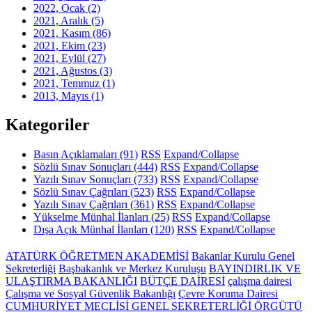
2022, Ocak
(2)
2021, Aralık
(5)
2021, Kasım
(86)
2021, Ekim
(23)
2021, Eylül
(27)
2021, Ağustos
(3)
2021, Temmuz
(1)
2013, Mayıs
(1)
Kategoriler
Basın Açıklamaları
(91)
RSS
Expand/Collapse
Sözlü Sınav Sonuçları
(444)
RSS
Expand/Collapse
Yazılı Sınav Sonuçları
(733)
RSS
Expand/Collapse
Sözlü Sınav Çağrıları
(523)
RSS
Expand/Collapse
Yazılı Sınav Çağrıları
(361)
RSS
Expand/Collapse
Yükselme Münhal İlanları
(25)
RSS
Expand/Collapse
Dışa Açık Münhal İlanları
(120)
RSS
Expand/Collapse
ATATÜRK ÖĞRETMEN AKADEMİSİ
Bakanlar Kurulu Genel
Sekreterliği
Başbakanlık ve Merkez Kuruluşu
BAYINDIRLIK VE
ULAŞTIRMA BAKANLIĞI
BÜTÇE DAİRESİ
çalışma dairesi
Çalışma ve Sosyal Güvenlik Bakanlığı
Çevre Koruma Dairesi
CUMHURİYET MECLİSİ GENEL SEKRETERLİĞİ ÖRGÜTÜ