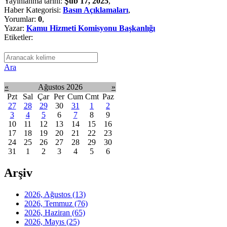
Yayınlanma tarihi:
Şub 17, 2025
,
Haber Kategorisi:
Basın Açıklamaları
,
Yorumlar:
0
,
Yazar:
Kamu Hizmeti Komisyonu Başkanlığı
Etiketler:
Ara
«
Ağustos 2026
»
Pzt
Sal
Çar
Per
Cum
Cmt
Paz
27
28
29
30
31
1
2
3
4
5
6
7
8
9
10
11
12
13
14
15
16
17
18
19
20
21
22
23
24
25
26
27
28
29
30
31
1
2
3
4
5
6
Arşiv
2026, Ağustos
(13)
2026, Temmuz
(76)
2026, Haziran
(65)
2026, Mayıs
(25)