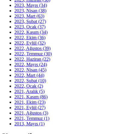
2023, Mayıs
(34)
2023, Nisan
(38)
2023, Mart
(63)
2023, Şubat
(27)
2023, Ocak
(37)
2022, Kasım
(34)
2022, Ekim
(36)
2022, Eylül
(32)
2022, Ağustos
(39)
2022, Temmuz
(30)
2022, Haziran
(22)
2022, Mayıs
(24)
2022, Nisan
(45)
2022, Mart
(44)
2022, Şubat
(10)
2022, Ocak
(2)
2021, Aralık
(5)
2021, Kasım
(86)
2021, Ekim
(23)
2021, Eylül
(27)
2021, Ağustos
(3)
2021, Temmuz
(1)
2013, Mayıs
(1)