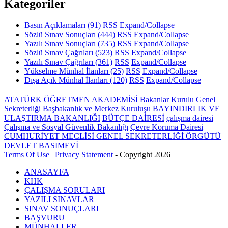
Kategoriler
Basın Açıklamaları
(91)
RSS
Expand/Collapse
Sözlü Sınav Sonuçları
(444)
RSS
Expand/Collapse
Yazılı Sınav Sonuçları
(735)
RSS
Expand/Collapse
Sözlü Sınav Çağrıları
(523)
RSS
Expand/Collapse
Yazılı Sınav Çağrıları
(361)
RSS
Expand/Collapse
Yükselme Münhal İlanları
(25)
RSS
Expand/Collapse
Dışa Açık Münhal İlanları
(120)
RSS
Expand/Collapse
ATATÜRK ÖĞRETMEN AKADEMİSİ
Bakanlar Kurulu Genel
Sekreterliği
Başbakanlık ve Merkez Kuruluşu
BAYINDIRLIK VE
ULAŞTIRMA BAKANLIĞI
BÜTÇE DAİRESİ
çalışma dairesi
Çalışma ve Sosyal Güvenlik Bakanlığı
Çevre Koruma Dairesi
CUMHURİYET MECLİSİ GENEL SEKRETERLİĞİ ÖRGÜTÜ
DEVLET BASIMEVİ
Terms Of Use
|
Privacy Statement
-
Copyright 2026
ANASAYFA
KHK
ÇALIŞMA SORULARI
YAZILI SINAVLAR
SINAV SONUÇLARI
BAŞVURU
MÜNHALLER