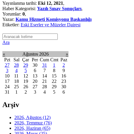
Yayınlanma tarihi:
Eki 12, 2021
,
Haber Kategorisi:
Yazılı Sınav Sonuçları
,
Yorumlar:
0
,
Yazar:
Kamu Hizmeti Komisyonu Başkanlığı
Etiketler:
Eski Eserler ve Müzeler Dairesi
Ara
«
Ağustos 2026
»
Pzt
Sal
Çar
Per
Cum
Cmt
Paz
27
28
29
30
31
1
2
3
4
5
6
7
8
9
10
11
12
13
14
15
16
17
18
19
20
21
22
23
24
25
26
27
28
29
30
31
1
2
3
4
5
6
Arşiv
2026, Ağustos
(12)
2026, Temmuz
(76)
2026, Haziran
(65)
2026, Mayıs
(25)