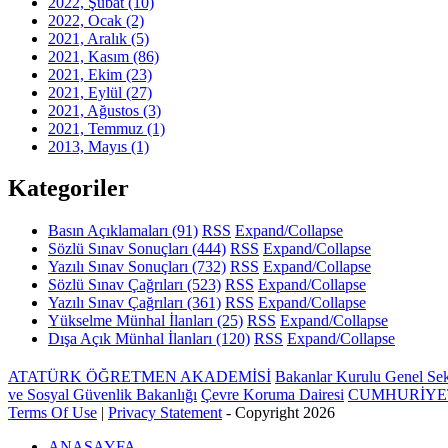
2022, Şubat
(10)
2022, Ocak
(2)
2021, Aralık
(5)
2021, Kasım
(86)
2021, Ekim
(23)
2021, Eylül
(27)
2021, Ağustos
(3)
2021, Temmuz
(1)
2013, Mayıs
(1)
Kategoriler
Basın Açıklamaları
(91)
RSS
Expand/Collapse
Sözlü Sınav Sonuçları
(444)
RSS
Expand/Collapse
Yazılı Sınav Sonuçları
(732)
RSS
Expand/Collapse
Sözlü Sınav Çağrıları
(523)
RSS
Expand/Collapse
Yazılı Sınav Çağrıları
(361)
RSS
Expand/Collapse
Yükselme Münhal İlanları
(25)
RSS
Expand/Collapse
Dışa Açık Münhal İlanları
(120)
RSS
Expand/Collapse
ATATÜRK ÖĞRETMEN AKADEMİSİ
Bakanlar Kurulu Genel Sekr
ve Sosyal Güvenlik Bakanlığı
Çevre Koruma Dairesi
CUMHURİYET
Terms Of Use
|
Privacy Statement
-
Copyright 2026
ANASAYFA