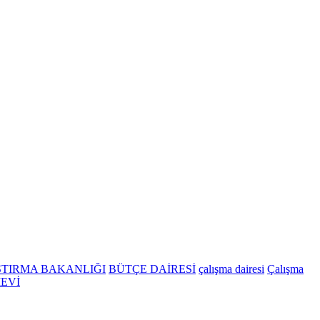
ŞTIRMA BAKANLIĞI
BÜTÇE DAİRESİ
çalışma dairesi
Çalışma
EVİ