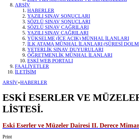
ARŞİV
HABERLER
YAZILI SINAV SONUÇLARI
SÖZLÜ SINAV SONUÇLARI
SÖZLÜ SINAV ÇAĞRILARI
YAZILI SINAV ÇAĞRILARI
YÜKSELME (İÇE AÇIK) MÜNHAL İLANLARI
İLK ATAMA MÜNHAL İLANLARI (SÜRESİ DOLM
YETERLİK SINAV DUYURULARI
ÖĞRETMENLİK MÜNHAL İLANLARI
ESKİ WEB PORTALI
FAALİYETLER
İLETİŞİM
ARŞİV
»
HABERLER
ESKİ ESERLER VE MÜZELER
LİSTESİ.
Eski Eserler ve Müzeler
Dairesi II. Derece Mimar
Print