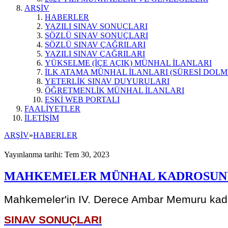
ARŞİV
HABERLER
YAZILI SINAV SONUÇLARI
SÖZLÜ SINAV SONUÇLARI
SÖZLÜ SINAV ÇAĞRILARI
YAZILI SINAV ÇAĞRILARI
YÜKSELME (İÇE AÇIK) MÜNHAL İLANLARI
İLK ATAMA MÜNHAL İLANLARI (SÜRESİ DOLM
YETERLİK SINAV DUYURULARI
ÖĞRETMENLİK MÜNHAL İLANLARI
ESKİ WEB PORTALI
FAALİYETLER
İLETİŞİM
ARŞİV
»
HABERLER
Yayınlanma tarihi: Tem 30, 2023
MAHKEMELER MÜNHAL KADROSUNUN 
Mahkemeler'in IV. Derece Ambar Memuru kadro
SINAV SONUÇLARI