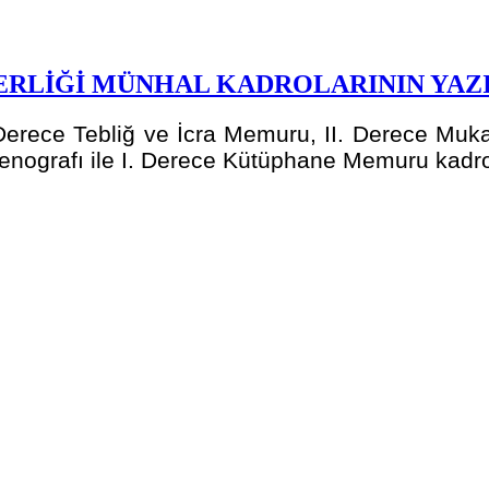
LİĞİ MÜNHAL KADROLARININ YAZIL
 Derece Tebliğ ve İcra Memuru, II. Derece Muk
ografı ile I. Derece Kütüphane Memuru kadrolar