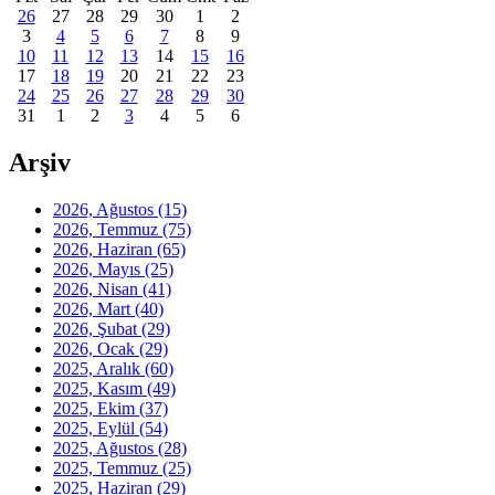
26
27
28
29
30
1
2
3
4
5
6
7
8
9
10
11
12
13
14
15
16
17
18
19
20
21
22
23
24
25
26
27
28
29
30
31
1
2
3
4
5
6
Arşiv
2026, Ağustos
(15)
2026, Temmuz
(75)
2026, Haziran
(65)
2026, Mayıs
(25)
2026, Nisan
(41)
2026, Mart
(40)
2026, Şubat
(29)
2026, Ocak
(29)
2025, Aralık
(60)
2025, Kasım
(49)
2025, Ekim
(37)
2025, Eylül
(54)
2025, Ağustos
(28)
2025, Temmuz
(25)
2025, Haziran
(29)