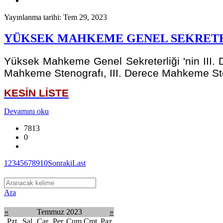
Yayınlanma tarihi: Tem 29, 2023
YÜKSEK MAHKEME GENEL SEKRETER
Yüksek Mahkeme Genel Sekreterliği 'nin III.
Mahkeme Stenografı, III. Derece Mahkeme Sten
KESİN LİSTE
Devamını oku
7813
0
1
2
3
4
5
6
7
8
9
10
Sonraki
Last
Ara
«
Temmuz 2023
»
Pzt
Sal
Çar
Per
Cum
Cmt
Paz