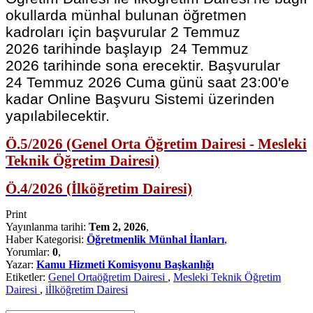
okullarda münhal bulunan öğretmen
kadroları için başvurular 2 Temmuz
2026 tarihinde başlayıp 24 Temmuz
2026 tarihinde sona erecektir. Başvurular
24 Temmuz 2026 Cuma günü saat 23:00'e
kadar Online Başvuru Sistemi üzerinden
yapılabilecektir.
Ö.5/2026 (Genel Orta Öğretim Dairesi - Mesleki
Teknik Öğretim Dairesi)
Ö.4/2026 (İlköğretim Dairesi)
Print
Yayınlanma tarihi:
Tem 2, 2026
,
Haber Kategorisi:
Öğretmenlik Münhal İlanları
,
Yorumlar:
0
,
Yazar:
Kamu Hizmeti Komisyonu Başkanlığı
Etiketler:
Genel Ortaöğretim Dairesi
,
Mesleki Teknik Öğretim
Dairesi
,
iİlköğretim Dairesi