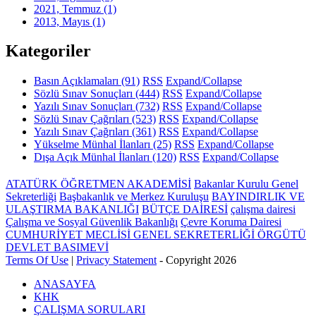
2021, Temmuz
(1)
2013, Mayıs
(1)
Kategoriler
Basın Açıklamaları
(91)
RSS
Expand/Collapse
Sözlü Sınav Sonuçları
(444)
RSS
Expand/Collapse
Yazılı Sınav Sonuçları
(732)
RSS
Expand/Collapse
Sözlü Sınav Çağrıları
(523)
RSS
Expand/Collapse
Yazılı Sınav Çağrıları
(361)
RSS
Expand/Collapse
Yükselme Münhal İlanları
(25)
RSS
Expand/Collapse
Dışa Açık Münhal İlanları
(120)
RSS
Expand/Collapse
ATATÜRK ÖĞRETMEN AKADEMİSİ
Bakanlar Kurulu Genel
Sekreterliği
Başbakanlık ve Merkez Kuruluşu
BAYINDIRLIK VE
ULAŞTIRMA BAKANLIĞI
BÜTÇE DAİRESİ
çalışma dairesi
Çalışma ve Sosyal Güvenlik Bakanlığı
Çevre Koruma Dairesi
CUMHURİYET MECLİSİ GENEL SEKRETERLİĞİ ÖRGÜTÜ
DEVLET BASIMEVİ
Terms Of Use
|
Privacy Statement
-
Copyright 2026
ANASAYFA
KHK
ÇALIŞMA SORULARI