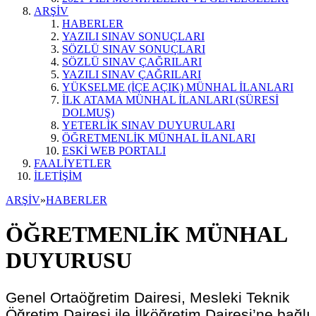
ARŞİV
HABERLER
YAZILI SINAV SONUÇLARI
SÖZLÜ SINAV SONUÇLARI
SÖZLÜ SINAV ÇAĞRILARI
YAZILI SINAV ÇAĞRILARI
YÜKSELME (İÇE AÇIK) MÜNHAL İLANLARI
İLK ATAMA MÜNHAL İLANLARI (SÜRESİ
DOLMUŞ)
YETERLİK SINAV DUYURULARI
ÖĞRETMENLİK MÜNHAL İLANLARI
ESKİ WEB PORTALI
FAALİYETLER
İLETİŞİM
ARŞİV
»
HABERLER
ÖĞRETMENLİK MÜNHAL
DUYURUSU
Genel Ortaöğretim Dairesi, Mesleki Teknik
Öğretim Dairesi ile İlköğretim Dairesi’ne bağlı