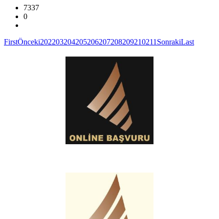
7337
0
First
Önceki
202
203
204
205
206
207
208
209
210
211
Sonraki
Last