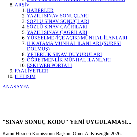
ARŞİV
HABERLER
YAZILI SINAV SONUÇLARI
SÖZLÜ SINAV SONUÇLARI
SÖZLÜ SINAV ÇAĞRILARI
YAZILI SINAV ÇAĞRILARI
YÜKSELME (İÇE AÇIK) MÜNHAL İLANLARI
İLK ATAMA MÜNHAL İLANLARI (SÜRESİ
DOLMUŞ)
YETERLİK SINAV DUYURULARI
ÖĞRETMENLİK MÜNHAL İLANLARI
ESKİ WEB PORTALI
FAALİYETLER
İLETİŞİM
ANASAYFA
"SINAV SONUÇ KODU" YENİ UYGULAMASI...
Kamu Hizmeti Komisyonu Başkanı Ömer A. Köseoğlu 2026-