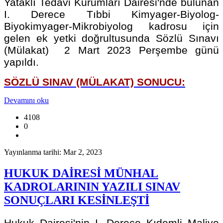
Yataklı Tedavi Kurumları Dairesi'nde bulunan
I. Derece Tıbbi Kimyager-Biyolog-
Biyokimyager-Mikrobiyolog kadrosu için
gelen ek yetki doğrultusunda Sözlü Sınavı
(Mülakat) 2 Mart 2023 Perşembe günü
yapıldı.
SÖZLÜ SINAV (MÜLAKAT) SONUCU:
Devamını oku
4108
0
Yayınlanma tarihi: Mar 2, 2023
HUKUK DAİRESİ MÜNHAL
KADROLARININ YAZILI SINAV
SONUÇLARI KESİNLEŞTİ
Hukuk Dairesi'nin I. Derece Kıdemli Maliye