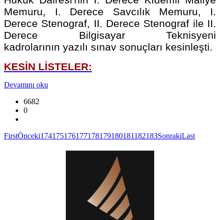
Memuru, I. Derece Savcılık Memuru, I.
Derece Stenograf, II. Derece Stenograf ile II.
Derece Bilgisayar Teknisyeni
kadrolarının yazılı sınav sonuçları kesinleşti.
KESİN LİSTELER:
Devamını oku
6682
0
First
Önceki
174
175
176
177
178
179
180
181
182
183
Sonraki
Last