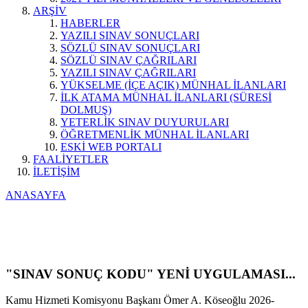
ARŞİV
HABERLER
YAZILI SINAV SONUÇLARI
SÖZLÜ SINAV SONUÇLARI
SÖZLÜ SINAV ÇAĞRILARI
YAZILI SINAV ÇAĞRILARI
YÜKSELME (İÇE AÇIK) MÜNHAL İLANLARI
İLK ATAMA MÜNHAL İLANLARI (SÜRESİ
DOLMUŞ)
YETERLİK SINAV DUYURULARI
ÖĞRETMENLİK MÜNHAL İLANLARI
ESKİ WEB PORTALI
FAALİYETLER
İLETİŞİM
ANASAYFA
"SINAV SONUÇ KODU" YENİ UYGULAMASI...
Kamu Hizmeti Komisyonu Başkanı Ömer A. Köseoğlu 2026-