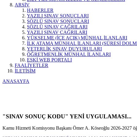
ARŞİV
HABERLER
YAZILI SINAV SONUÇLARI
SÖZLÜ SINAV SONUÇLARI
SÖZLÜ SINAV ÇAĞRILARI
YAZILI SINAV ÇAĞRILARI
YÜKSELME (İÇE AÇIK) MÜNHAL İLANLARI
İLK ATAMA MÜNHAL İLANLARI (SÜRESİ DOLM
YETERLİK SINAV DUYURULARI
ÖĞRETMENLİK MÜNHAL İLANLARI
ESKİ WEB PORTALI
FAALİYETLER
İLETİŞİM
ANASAYFA
"SINAV SONUÇ KODU" YENİ UYGULAMASI...
Kamu Hizmeti Komisyonu Başkanı Ömer A. Köseoğlu 2026-2027 öğre