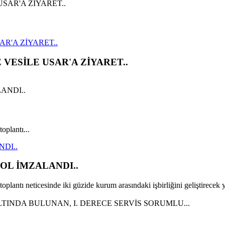
R'A ZİYARET..
VESİLE USAR'A ZİYARET..
oplantı...
DI..
OL İMZALANDI..
oplantı neticesinde iki güzide kurum arasındaki işbirliğini geliştirecek y