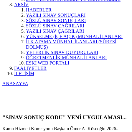
ARŞİV
HABERLER
YAZILI SINAV SONUÇLARI
SÖZLÜ SINAV SONUÇLARI
SÖZLÜ SINAV ÇAĞRILARI
YAZILI SINAV ÇAĞRILARI
YÜKSELME (İÇE AÇIK) MÜNHAL İLANLARI
İLK ATAMA MÜNHAL İLANLARI (SÜRESİ
DOLMUŞ)
YETERLİK SINAV DUYURULARI
ÖĞRETMENLİK MÜNHAL İLANLARI
ESKİ WEB PORTALI
FAALİYETLER
İLETİŞİM
ANASAYFA
"SINAV SONUÇ KODU" YENİ UYGULAMASI...
Kamu Hizmeti Komisyonu Başkanı Ömer A. Köseoğlu 2026-