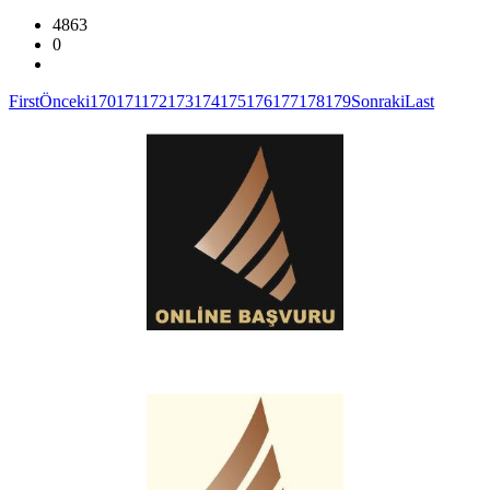
4863
0
First
Önceki
170
171
172
173
174
175
176
177
178
179
Sonraki
Last