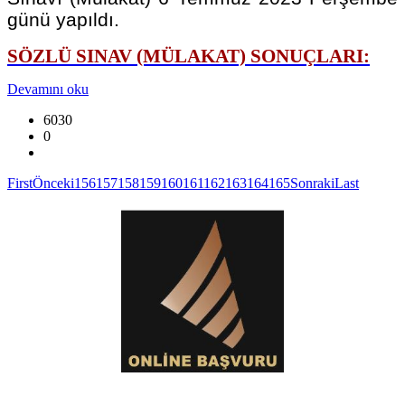
günü yapıldı.
SÖZLÜ SINAV (MÜLAKAT) SONUÇLARI:
Devamını oku
6030
0
First
Önceki
156
157
158
159
160
161
162
163
164
165
Sonraki
Last