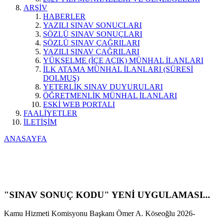
ARŞİV
HABERLER
YAZILI SINAV SONUÇLARI
SÖZLÜ SINAV SONUÇLARI
SÖZLÜ SINAV ÇAĞRILARI
YAZILI SINAV ÇAĞRILARI
YÜKSELME (İÇE AÇIK) MÜNHAL İLANLARI
İLK ATAMA MÜNHAL İLANLARI (SÜRESİ
DOLMUŞ)
YETERLİK SINAV DUYURULARI
ÖĞRETMENLİK MÜNHAL İLANLARI
ESKİ WEB PORTALI
FAALİYETLER
İLETİŞİM
ANASAYFA
"SINAV SONUÇ KODU" YENİ UYGULAMASI...
Kamu Hizmeti Komisyonu Başkanı Ömer A. Köseoğlu 2026-