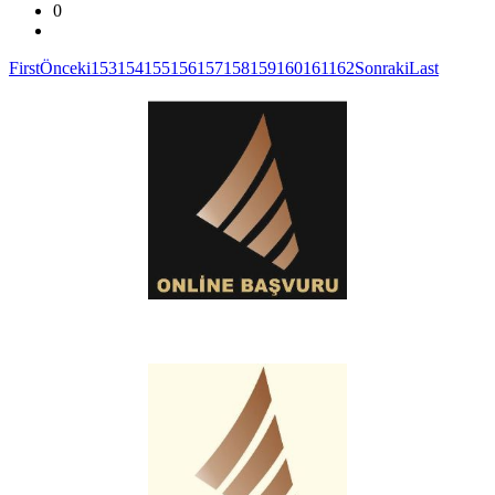
0
First
Önceki
153
154
155
156
157
158
159
160
161
162
Sonraki
Last