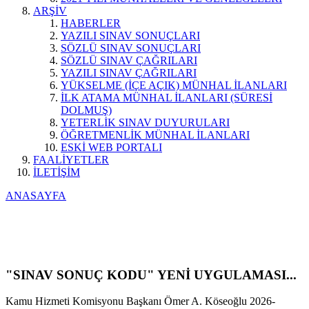
ARŞİV
HABERLER
YAZILI SINAV SONUÇLARI
SÖZLÜ SINAV SONUÇLARI
SÖZLÜ SINAV ÇAĞRILARI
YAZILI SINAV ÇAĞRILARI
YÜKSELME (İÇE AÇIK) MÜNHAL İLANLARI
İLK ATAMA MÜNHAL İLANLARI (SÜRESİ
DOLMUŞ)
YETERLİK SINAV DUYURULARI
ÖĞRETMENLİK MÜNHAL İLANLARI
ESKİ WEB PORTALI
FAALİYETLER
İLETİŞİM
ANASAYFA
"SINAV SONUÇ KODU" YENİ UYGULAMASI...
Kamu Hizmeti Komisyonu Başkanı Ömer A. Köseoğlu 2026-