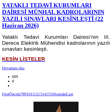
YATAKLI TEDAVİ KURUMLARI
DAİRESİ MÜNHAL KADROLARININ
YAZILI SINAVLARI KESİNLEŞTİ (22
Haziran 2026)
Yataklı Tedavi Kurumları Dairesi’nin III.
Derece Elektrik Mühendisi kadrolarının yazılı
sınavları kesinleşti.
KESİN LİSTELER
Devamını oku
609
0
First
Önceki
7
8
9
10
11
12
13
14
15
16
Sonraki
Last