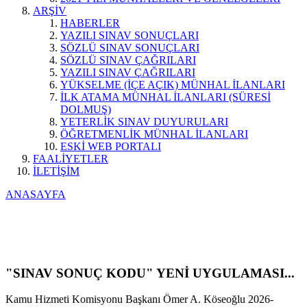
ARŞİV
HABERLER
YAZILI SINAV SONUÇLARI
SÖZLÜ SINAV SONUÇLARI
SÖZLÜ SINAV ÇAĞRILARI
YAZILI SINAV ÇAĞRILARI
YÜKSELME (İÇE AÇIK) MÜNHAL İLANLARI
İLK ATAMA MÜNHAL İLANLARI (SÜRESİ
DOLMUŞ)
YETERLİK SINAV DUYURULARI
ÖĞRETMENLİK MÜNHAL İLANLARI
ESKİ WEB PORTALI
FAALİYETLER
İLETİŞİM
ANASAYFA
"SINAV SONUÇ KODU" YENİ UYGULAMASI...
Kamu Hizmeti Komisyonu Başkanı Ömer A. Köseoğlu 2026-